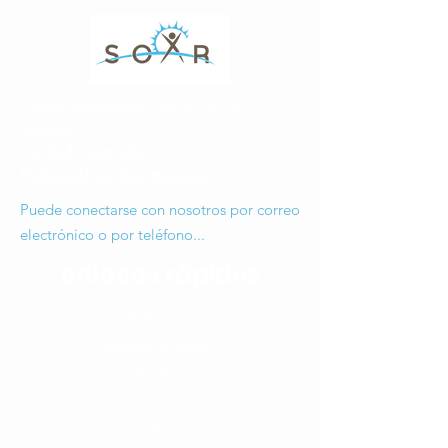
Correo electrónico
:hr
@soarcolorado.org
Teléfono
:
720.675.7761
Caridad registrada:
46-0530791
Política de no discriminación
Puede conectarse con nosotros por correo
electrónico o por teléfono...
enlaces rápidos
Conéctese con nosotros​
Acerca de SOAR
dar hoy
Cómo puedes ayudar
Eventos