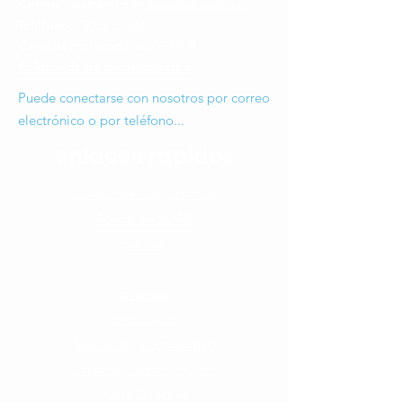
Correo electrónico
:hr
@soarcolorado.org
Teléfono
:
720.675.7761
Caridad registrada:
46-0530791
Política de no discriminación
Puede conectarse con nosotros por correo
electrónico o por teléfono...
enlaces rápidos
Conéctese con nosotros​
Acerca de SOAR
dar hoy
Cómo puedes ayudar
Eventos
formularios
Socios de la comunidad
Únete a nuestro equipo​
Junta Directiva