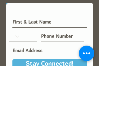
Stay Connected!
Critical
Contacts
We are committed to providing continuous
support to the families we serve.