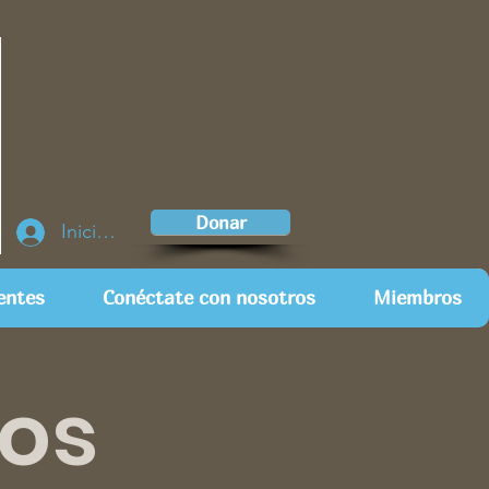
Donar
Iniciar sesión
entes
Conéctate con nosotros
Miembros
tos