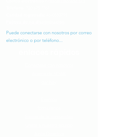
Correo electrónico
:hr
@soarcolorado.org
Teléfono
:
720.675.7761
Caridad registrada:
46-0530791
Política de no discriminación
Puede conectarse con nosotros por correo
electrónico o por teléfono...
enlaces rápidos
Conéctese con nosotros​
Acerca de SOAR
dar hoy
Cómo puedes ayudar
Eventos
formularios
Socios de la comunidad
Únete a nuestro equipo​
Junta Directiva