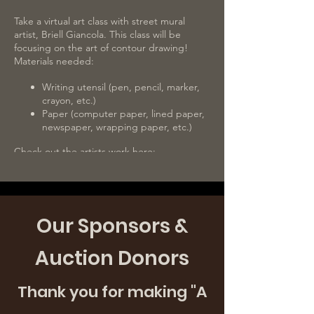
Take a virtual art class with street mural
artist, Briell Giancola. This class will be
focusing on the art of contour drawing!
Materials needed:
Writing utensil (pen, pencil, marker,
crayon, etc.)
Paper (computer paper, lined paper,
newspaper, wrapping paper, etc.)
Check out the artists work here:
http://www.briellgiancola.com/work
Our Sponsors &
Auction Donors
Thank you for making "A