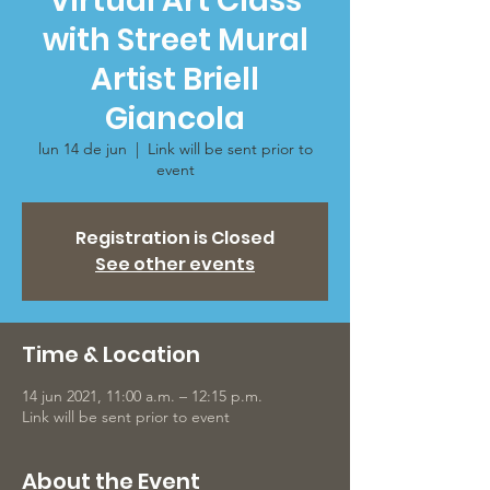
Virtual Art Class
with Street Mural
Artist Briell
Giancola
lun 14 de jun
  |  
Link will be sent prior to
event
Registration is Closed
See other events
Time & Location
14 jun 2021, 11:00 a.m. – 12:15 p.m.
Link will be sent prior to event
About the Event