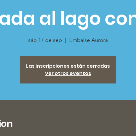
ada al lago co
sáb 17 de sep
  |  
Embalse Aurora
Las inscripciones están cerradas
Ver otros eventos
ion