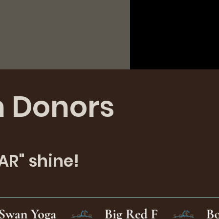
n Donors
AR" shine!