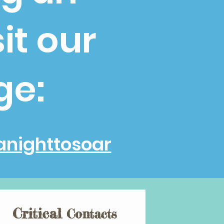
it our
ge:
anighttosoar
Critical
Contacts