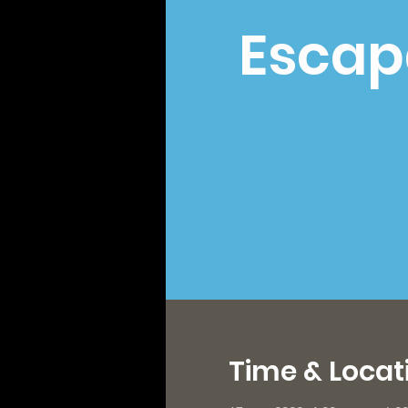
Escap
Time & Locat