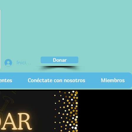
Donar
Iniciar sesión
entes
Conéctate con nosotros
Miembros