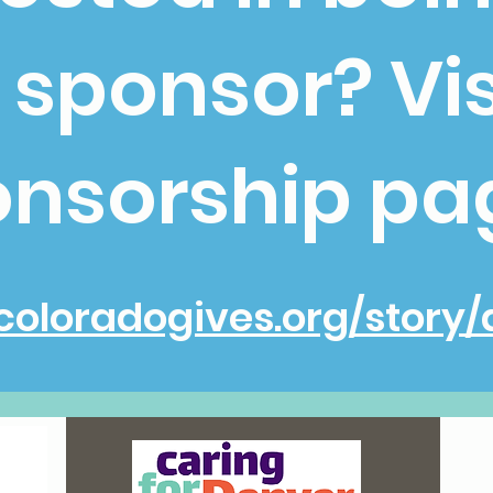
 sponsor? Vis
nsorship pa
coloradogives.org/story/