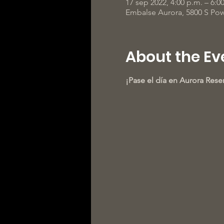
17 sep 2022, 4:00 p.m. – 6:0
Embalse Aurora, 5800 S Pow
About the Ev
¡Pase el día en Aurora Reser