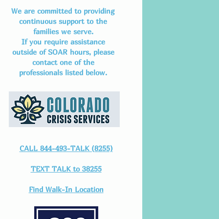
We are committed to providing
continuous support to the
families we serve.
If you require assistance
outside of SOAR hours, please
contact one of the
professionals listed below.
CALL 844-493-TALK (8255)
TEXT TALK to 38255
Find Walk-In Location