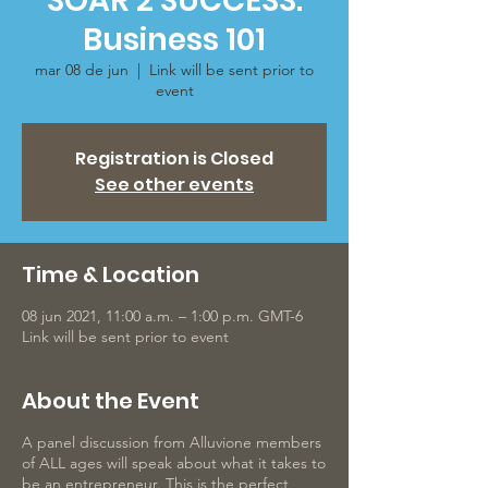
SOAR 2 SUCCESS:
Business 101
mar 08 de jun
  |  
Link will be sent prior to
event
Registration is Closed
See other events
Time & Location
08 jun 2021, 11:00 a.m. – 1:00 p.m. GMT-6
Link will be sent prior to event
About the Event
A panel discussion from Alluvione members
of ALL ages will speak about what it takes to
be an entrepreneur. This is the perfect