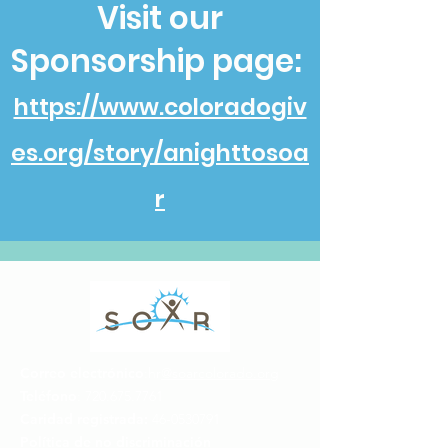
Visit our
Sponsorship page:
https://www.coloradogiv
es.org/story/anighttosoa
r
Correo electrónico
:hr
@soarcolorado.org
Teléfono
:
720.675.7761
Caridad registrada:
46-0530791
Política de no discriminación