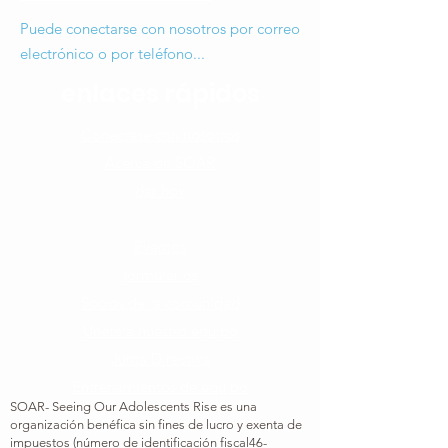
Puede conectarse con nosotros por correo
electrónico o por teléfono...
enlaces rápidos
Conéctese con nosotros​
Acerca de SOAR
dar hoy
Cómo puedes ayudar
Eventos
formularios
Socios de la comunidad
Únete a nuestro equipo​
Junta Directiva
Entrenamientos de equipo
SOAR- Seeing Our Adolescents Rise es una
organización benéfica sin fines de lucro y exenta de
impuestos (número de identificación fiscal
46-