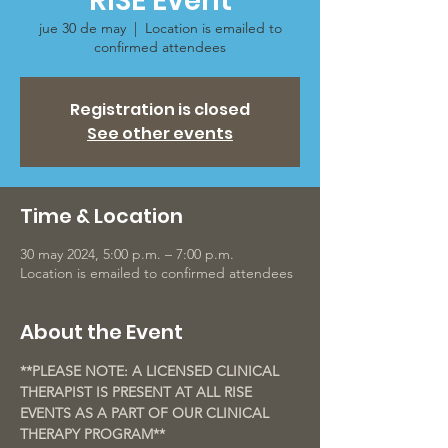
RISE Event
jue 30 de may
  |  
Location is emailed to
confirmed attendees
Registration is closed
See other events
Time & Location
30 may 2024, 5:00 p.m. – 7:00 p.m.
Location is emailed to confirmed attendees
About the Event
**PLEASE NOTE: A LICENSED CLINICAL 
THERAPIST IS PRESENT AT ALL RISE 
EVENTS AS A PART OF OUR CLINICAL 
THERAPY PROGRAM**