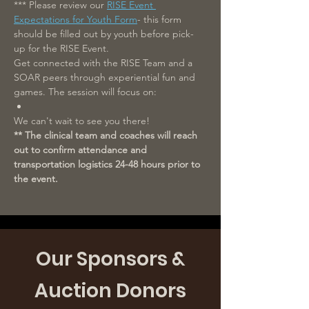
*** Please review our 
RISE Event 
Expectations for Youth Form
- this form 
should be filled out by youth before pick-
up for the RISE Event.
Get connected with the RISE Team and a 
SOAR peers through experiential fun and 
games. The session will focus on: 
We can't wait to see you there!
** The clinical team and coaches will reach 
out to confirm attendance and 
transportation logistics 24-48 hours prior to 
the event.
Our Sponsors &
Auction Donors