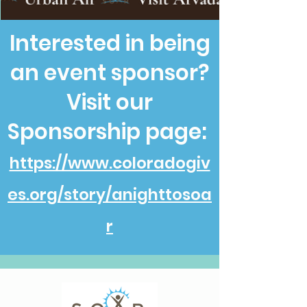
Interested in being
an event sponsor?
Visit our
Sponsorship page:
https://www.coloradogiv
es.org/story/anighttosoa
r