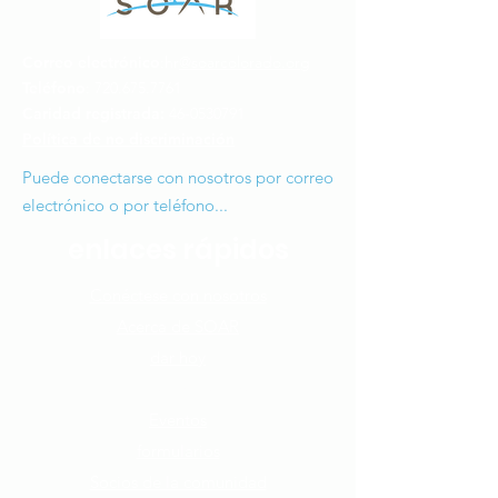
Correo electrónico
:hr
@soarcolorado.org
Teléfono
:
720.675.7761
Caridad registrada:
46-0530791
Política de no discriminación
Puede conectarse con nosotros por correo
electrónico o por teléfono...
enlaces rápidos
Conéctese con nosotros​
Acerca de SOAR
dar hoy
Cómo puedes ayudar
Eventos
formularios
Socios de la comunidad