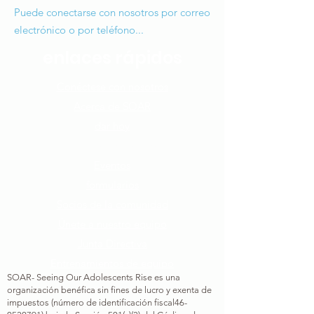
Puede conectarse con nosotros por correo
electrónico o por teléfono...
enlaces rápidos
Conéctese con nosotros​
Acerca de SOAR
dar hoy
Cómo puedes ayudar
Eventos
formularios
Socios de la comunidad
Únete a nuestro equipo​
Junta Directiva
Entrenamientos de equipo
SOAR- Seeing Our Adolescents Rise es una
organización benéfica sin fines de lucro y exenta de
impuestos (número de identificación fiscal
46-