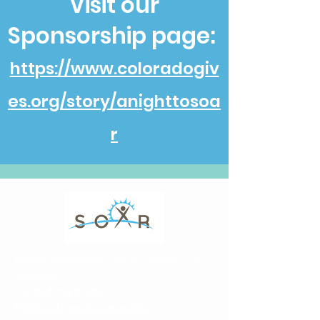
Visit our
Sponsorship page:
https://www.coloradogiv
es.org/story/anighttosoa
r
Correo electrónico
:hr
@soarcolorado.org
Teléfono
:
720.675.7761
Caridad registrada:
46-0530791
Política de no discriminación