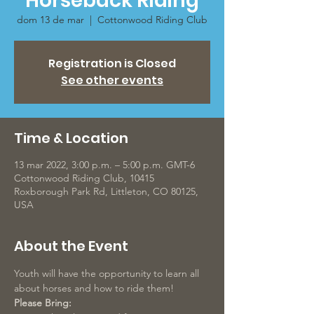
Horseback Riding
dom 13 de mar
  |  
Cottonwood Riding Club
Registration is Closed
See other events
Time & Location
13 mar 2022, 3:00 p.m. – 5:00 p.m. GMT-6
Cottonwood Riding Club, 10415
Roxborough Park Rd, Littleton, CO 80125,
USA
About the Event
Youth will have the opportunity to learn all 
about horses and how to ride them!
Please Bring: