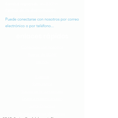
Caridad registrada:
46-0530791
Política de no discriminación
Puede conectarse con nosotros por correo
electrónico o por teléfono...
enlaces rápidos
Conéctese con nosotros​
Acerca de SOAR
dar hoy
Cómo puedes ayudar
Eventos
formularios
Socios de la comunidad
Únete a nuestro equipo​
Junta Directiva
Entrenamientos de equipo