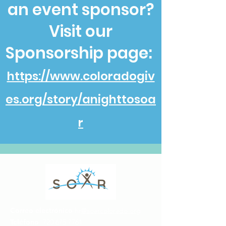
an event sponsor?
Visit our
Sponsorship page:
https://www.coloradogiv
es.org/story/anighttosoa
r
Correo electrónico
:hr
@soarcolorado.org
Teléfono
:
720.675.7761