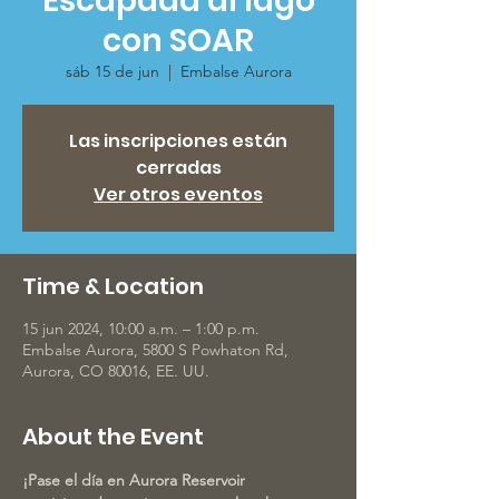
Escapada al lago
con SOAR
sáb 15 de jun
  |  
Embalse Aurora
Las inscripciones están
cerradas
Ver otros eventos
Time & Location
15 jun 2024, 10:00 a.m. – 1:00 p.m.
Embalse Aurora, 5800 S Powhaton Rd,
Aurora, CO 80016, EE. UU.
About the Event
¡Pase el día en Aurora Reservoir 