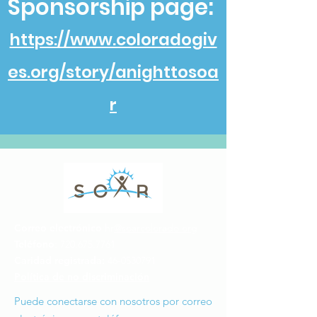
Sponsorship page:
https://www.coloradogiv
es.org/story/anighttosoa
r
Correo electrónico
:hr
@soarcolorado.org
Teléfono
:
720.675.7761
Caridad registrada:
46-0530791
Política de no discriminación
Puede conectarse con nosotros por correo