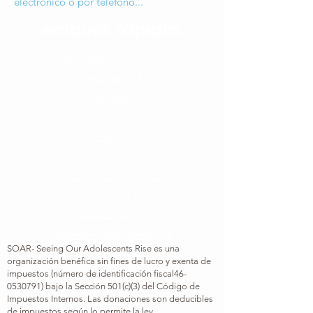
electrónico o por teléfono...
enlaces rápidos
Conéctese con nosotros​
Acerca de SOAR
dar hoy
Cómo puedes ayudar
Eventos
formularios
Socios de la comunidad
Únete a nuestro equipo​
Junta Directiva
Entrenamientos de equipo
SOAR- Seeing Our Adolescents Rise es una
organización benéfica sin fines de lucro y exenta de
impuestos (número de identificación fiscal
46-
0530791
) bajo la Sección 501(c)(3) del Código de
Impuestos Internos. Las donaciones son deducibles
de impuestos según lo permite la ley.