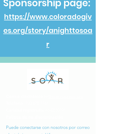
Sponsorship page:
https://www.coloradogiv
es.org/story/anighttosoa
r
Correo electrónico
:hr
@soarcolorado.org
Teléfono
:
720.675.7761
Caridad registrada:
46-0530791
Política de no discriminación
Puede conectarse con nosotros por correo