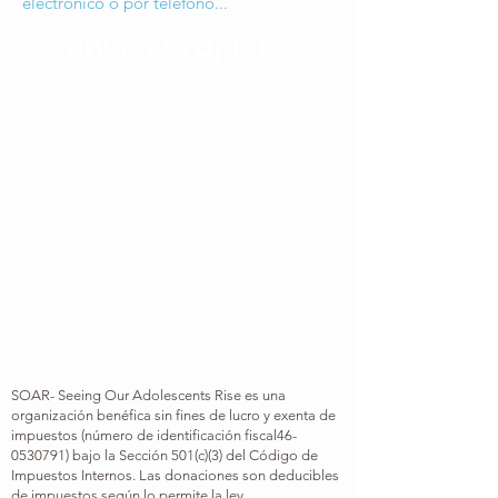
electrónico o por teléfono...
enlaces rápidos
Conéctese con nosotros​
Acerca de SOAR
dar hoy
Cómo puedes ayudar
Eventos
formularios
Socios de la comunidad
Únete a nuestro equipo​
Junta Directiva
Entrenamientos de equipo
SOAR- Seeing Our Adolescents Rise es una
organización benéfica sin fines de lucro y exenta de
impuestos (número de identificación fiscal
46-
0530791
) bajo la Sección 501(c)(3) del Código de
Impuestos Internos. Las donaciones son deducibles
de impuestos según lo permite la ley.