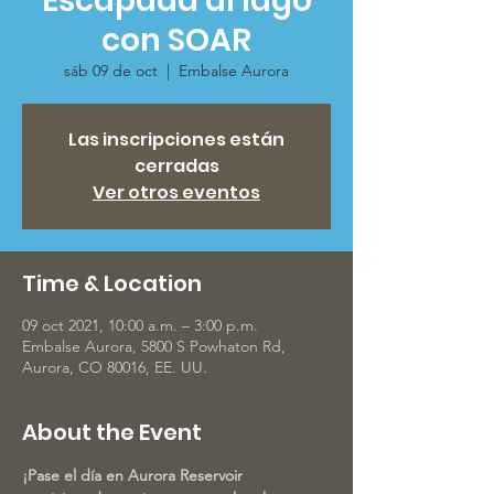
Escapada al lago
con SOAR
sáb 09 de oct
  |  
Embalse Aurora
Las inscripciones están
cerradas
Ver otros eventos
Time & Location
09 oct 2021, 10:00 a.m. – 3:00 p.m.
Embalse Aurora, 5800 S Powhaton Rd,
Aurora, CO 80016, EE. UU.
About the Event
¡Pase el día en Aurora Reservoir 